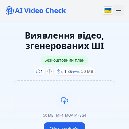
AI Video Check
Виявлення відео,
згенерованих ШІ
Безкоштовний план
1
≤
1 хв
·
≤
50
MB
50 MB · MP4, MOV, MPEG4
Обрати файл